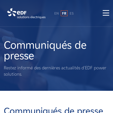
EN
FR
ES
Pourquoi EDF power solutions ?
A propos de nous
Communiqués de
presse
Ce que nous faisons
Restez informé des dernières actualités d'EDF power
Propriétaires fonciers
solutions.
Fournisseurs
Projets
Communiqués de presse