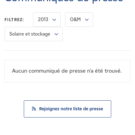
Carrières
2013
O&M
FILTREZ:
Nouvelles
Solaire et stockage
Contactez-nous
Affiliés
Aucun communiqué de presse n'a été trouvé.
Rejoignez notre liste de presse