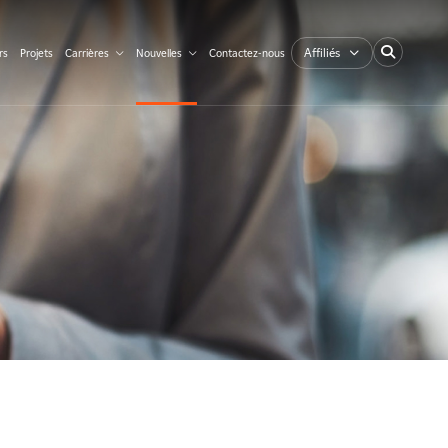
Affiliés
rs
Projets
Carrières
Nouvelles
Contactez-nous