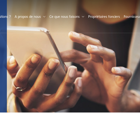
S
tions ?
A propos de nous
Ce que nous faisons
Propriétaires fonciers
Fournisseu