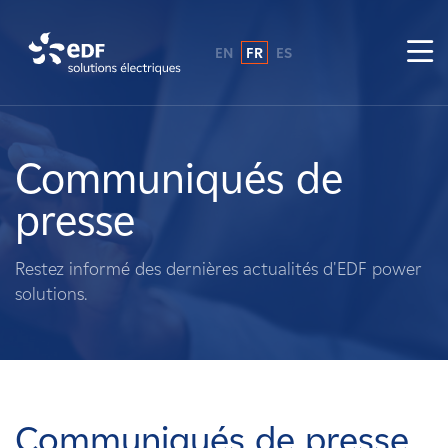
EN
FR
ES
Pourquoi EDF power solutions ?
A propos de nous
Communiqués de
presse
Ce que nous faisons
Restez informé des dernières actualités d'EDF power
Propriétaires fonciers
solutions.
Fournisseurs
Projets
Communiqués de presse