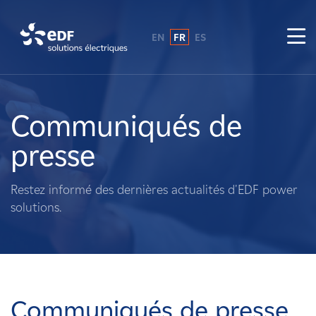
EN
FR
ES
Pourquoi EDF power solutions ?
A propos de nous
Communiqués de
presse
Ce que nous faisons
Restez informé des dernières actualités d'EDF power
Propriétaires fonciers
solutions.
Fournisseurs
Projets
Communiqués de presse