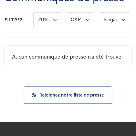
Carrières
2014
O&M
Biogaz
FILTREZ:
Nouvelles
Contactez-nous
Aucun communiqué de presse n'a été trouvé.
Affiliés
Rejoignez notre liste de presse