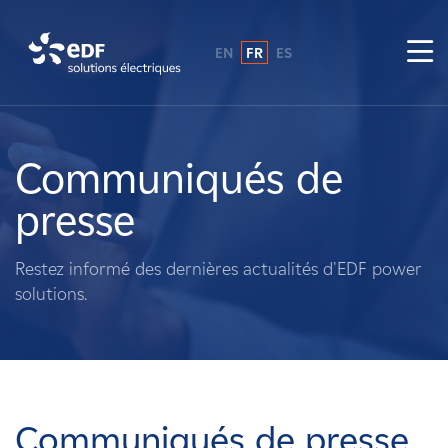
EN
FR
ES
Pourquoi EDF power solutions ?
A propos de nous
Communiqués de
presse
Ce que nous faisons
Restez informé des dernières actualités d'EDF power
Propriétaires fonciers
solutions.
Fournisseurs
Projets
Communiqués de presse