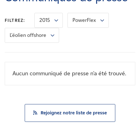
Carrières
2015
PowerFlex
FILTREZ:
Nouvelles
L'éolien offshore
Contactez-nous
Affiliés
Aucun communiqué de presse n'a été trouvé.
Rejoignez notre liste de presse