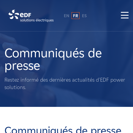
EN
FR
ES
Pourquoi EDF power solutions ?
A propos de nous
Communiqués de
presse
Ce que nous faisons
Restez informé des dernières actualités d'EDF power
Propriétaires fonciers
solutions.
Fournisseurs
Projets
Communiqués de presse