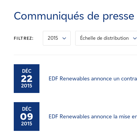
Carrières
Communiqués de presse
Nouvelles
2015
Échelle de distribution
FILTREZ:
Contactez-nous
Affiliés
DÉC
22
EDF Renewables annonce un contrat
2015
DÉC
09
EDF Renewables annonce la mise en
2015