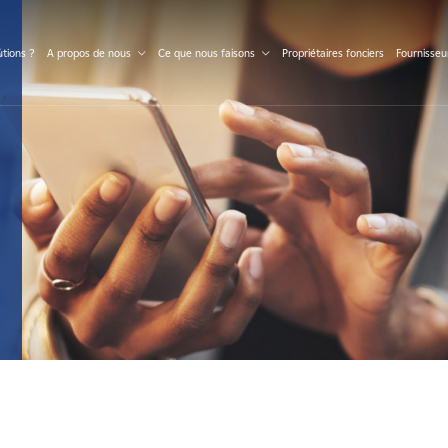
S
tions ?
A propos de nous
Ce que nous faisons
Propriétaires fonciers
Fournisseu