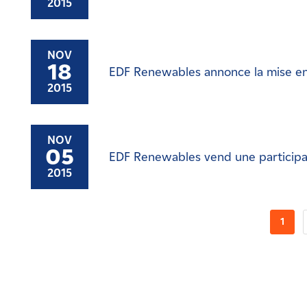
2015
NOV
18
EDF Renewables annonce la mise en s
2015
NOV
05
EDF Renewables vend une participati
2015
1