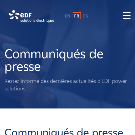
EN
FR
ES
Pourquoi EDF power solutions ?
A propos de nous
Communiqués de
presse
Ce que nous faisons
Restez informé des dernières actualités d'EDF power
Propriétaires fonciers
solutions.
Fournisseurs
Projets
Communiqués de presse