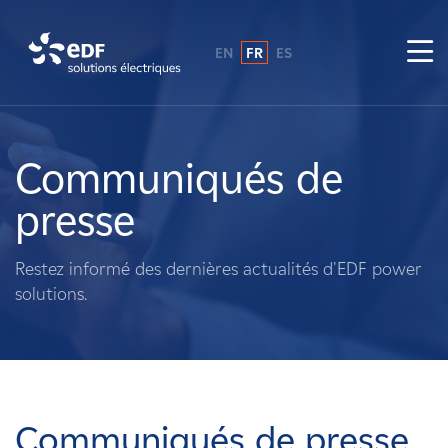
EN
FR
ES
Pourquoi EDF power solutions ?
A propos de nous
Communiqués de
presse
Ce que nous faisons
Restez informé des dernières actualités d'EDF power
Propriétaires fonciers
solutions.
Fournisseurs
Projets
Communiqués de presse