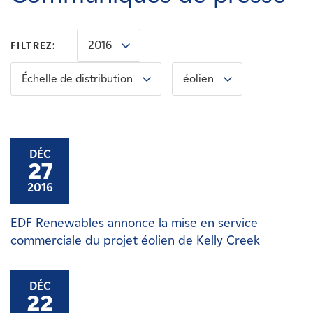
Carrières
2016
FILTREZ:
Nouvelles
Échelle de distribution
éolien
Contactez-nous
Affiliés
DÉC
27
2016
EDF Renewables annonce la mise en service
commerciale du projet éolien de Kelly Creek
DÉC
22