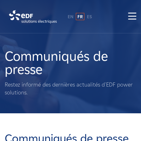
EN
FR
ES
Pourquoi EDF power solutions ?
A propos de nous
Communiqués de
presse
Ce que nous faisons
Restez informé des dernières actualités d'EDF power
Propriétaires fonciers
solutions.
Fournisseurs
Projets
Communiqués de presse