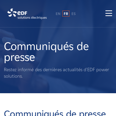
EN
FR
ES
Pourquoi EDF power solutions ?
A propos de nous
Communiqués de
presse
Ce que nous faisons
Restez informé des dernières actualités d'EDF power
Propriétaires fonciers
solutions.
Fournisseurs
Projets
Communiqués de presse