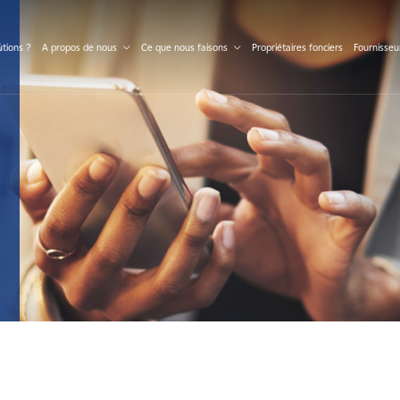
S
tions ?
A propos de nous
Ce que nous faisons
Propriétaires fonciers
Fournisseu