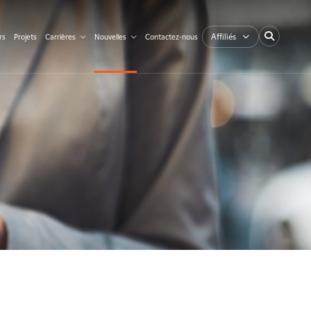
Affiliés
rs
Projets
Carrières
Nouvelles
Contactez-nous