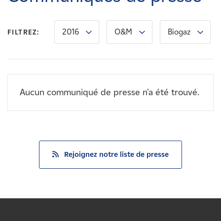
Carrières
2016
O&M
Biogaz
FILTREZ:
Nouvelles
Contactez-nous
Aucun communiqué de presse n'a été trouvé.
Affiliés
Rejoignez notre liste de presse