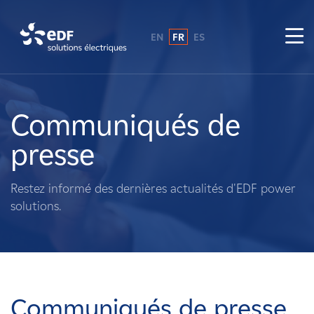
EN
FR
ES
Pourquoi EDF power solutions ?
A propos de nous
Communiqués de
presse
Ce que nous faisons
Restez informé des dernières actualités d'EDF power
Propriétaires fonciers
solutions.
Fournisseurs
Projets
Communiqués de presse