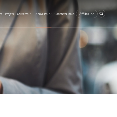
Affiliés
rs
Projets
Carrières
Nouvelles
Contactez-nous