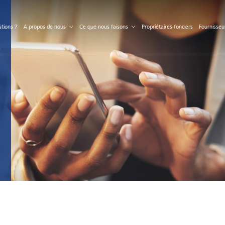
S
tions ?
A propos de nous
Ce que nous faisons
Propriétaires fonciers
Fournisseu