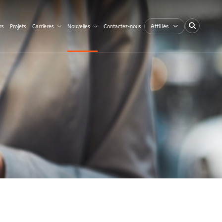
Affiliés
rs
Projets
Carrières
Nouvelles
Contactez-nous