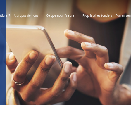
S
tions ?
A propos de nous
Ce que nous faisons
Propriétaires fonciers
Fournisseu