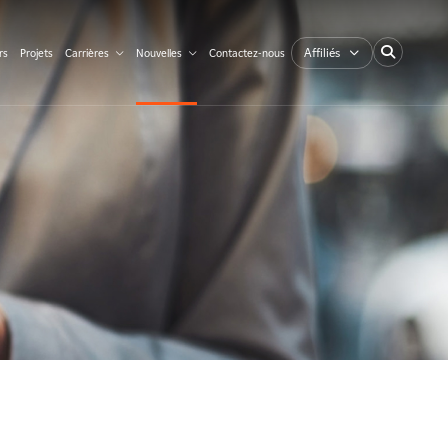
Affiliés
rs
Projets
Carrières
Nouvelles
Contactez-nous