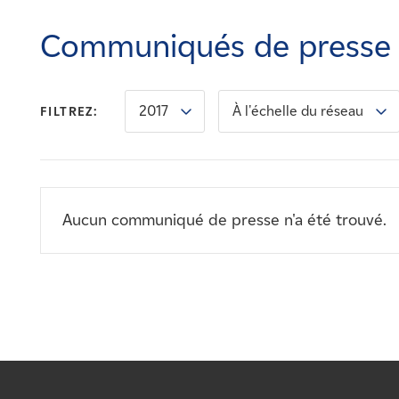
Carrières
Communiqués de presse
Nouvelles
2017
À l'échelle du réseau
FILTREZ:
Contactez-nous
Affiliés
Aucun communiqué de presse n'a été trouvé.