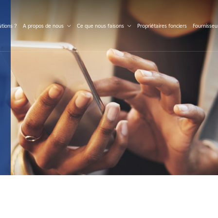
S
tions ?
A propos de nous
Ce que nous faisons
Propriétaires fonciers
Fournisseu