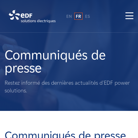
EN
FR
ES
Pourquoi EDF power solutions ?
A propos de nous
Communiqués de
presse
Ce que nous faisons
Restez informé des dernières actualités d'EDF power
Propriétaires fonciers
solutions.
Fournisseurs
Projets
Communiqués de presse