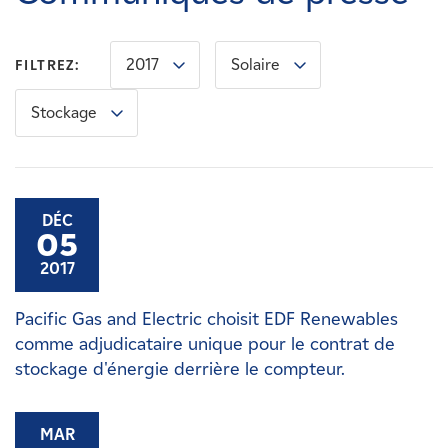
Carrières
2017
Solaire
FILTREZ:
Nouvelles
Stockage
Contactez-nous
Affiliés
DÉC
05
2017
Pacific Gas and Electric choisit EDF Renewables
comme adjudicataire unique pour le contrat de
stockage d'énergie derrière le compteur.
MAR