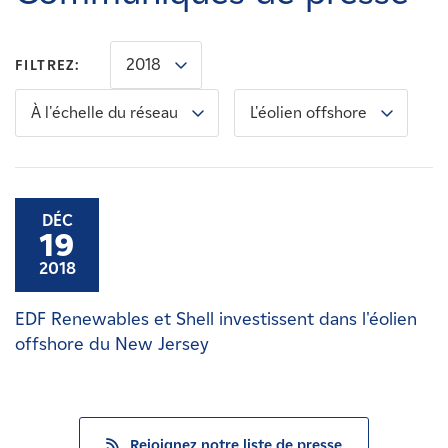
Carrières
2018
FILTREZ:
Nouvelles
À l'échelle du réseau
L'éolien offshore
Contactez-nous
Affiliés
DÉC
19
2018
EDF Renewables et Shell investissent dans l'éolien
offshore du New Jersey
Rejoignez notre liste de presse