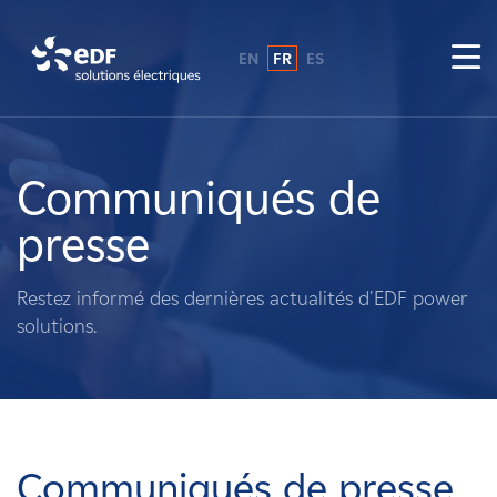
EN
FR
ES
Pourquoi EDF power solutions ?
A propos de nous
Communiqués de
presse
Ce que nous faisons
Restez informé des dernières actualités d'EDF power
Propriétaires fonciers
solutions.
Fournisseurs
Projets
Communiqués de presse