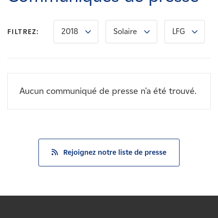
Carrières
2018
Solaire
LFG
FILTREZ:
Nouvelles
Contactez-nous
Aucun communiqué de presse n'a été trouvé.
Affiliés
Rejoignez notre liste de presse