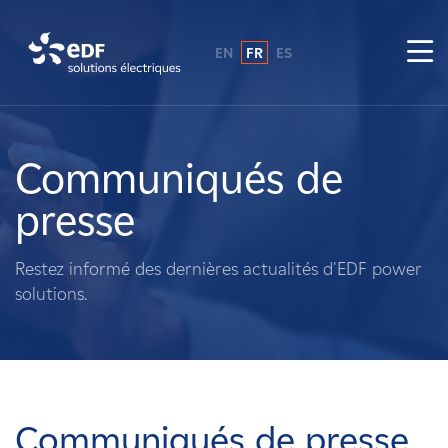
EN
FR
ES
Pourquoi EDF power solutions ?
A propos de nous
Communiqués de
presse
Ce que nous faisons
Restez informé des dernières actualités d'EDF power
Propriétaires fonciers
solutions.
Fournisseurs
Projets
Communiqués de presse