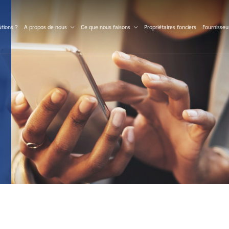
S
tions ?
A propos de nous
Ce que nous faisons
Propriétaires fonciers
Fournisseu