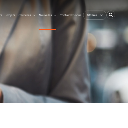
Affiliés
rs
Projets
Carrières
Nouvelles
Contactez-nous