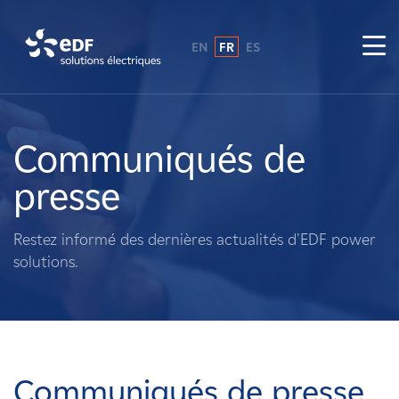
EN
FR
ES
Pourquoi EDF power solutions ?
A propos de nous
Communiqués de
presse
Ce que nous faisons
Restez informé des dernières actualités d'EDF power
Propriétaires fonciers
solutions.
Fournisseurs
Projets
Communiqués de presse