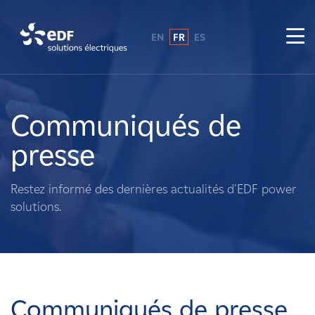
EN
FR
ES
Pourquoi EDF power solutions ?
A propos de nous
Communiqués de
presse
Ce que nous faisons
Restez informé des dernières actualités d'EDF power
Propriétaires fonciers
solutions.
Fournisseurs
Projets
Communiqués de presse