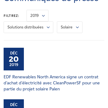
Carrières
2019
FILTREZ:
Nouvelles
Solutions distribuées
Solaire
Contactez-nous
Affiliés
DÉC
20
2019
EDF Renewables North America signe un contrat
d'achat d'électricité avec CleanPowerSF pour une
partie du projet solaire Palen
DÉC