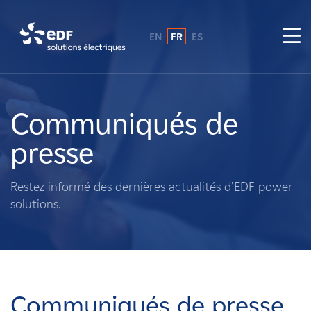
EN
FR
ES
Pourquoi EDF power solutions ?
A propos de nous
Communiqués de
presse
Ce que nous faisons
Restez informé des dernières actualités d'EDF power
Propriétaires fonciers
solutions.
Fournisseurs
Projets
Communiqués de presse