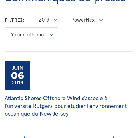
Carrières
2019
PowerFlex
FILTREZ:
Nouvelles
L'éolien offshore
Contactez-nous
Affiliés
JUIN
06
2019
Atlantic Shores Offshore Wind s'associe à
l'université Rutgers pour étudier l'environnement
océanique du New Jersey