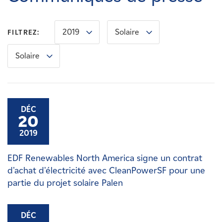
Carrières
2019
Solaire
FILTREZ:
Nouvelles
Solaire
Contactez-nous
Affiliés
DÉC
20
2019
EDF Renewables North America signe un contrat
d'achat d'électricité avec CleanPowerSF pour une
partie du projet solaire Palen
DÉC