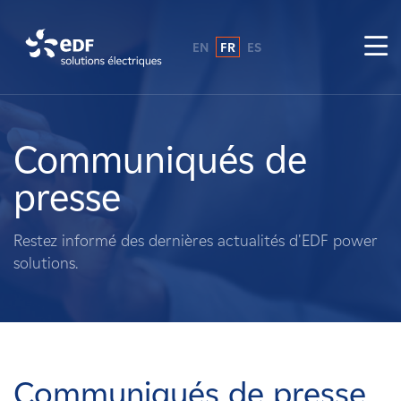
EN
FR
ES
Pourquoi EDF power solutions ?
A propos de nous
Communiqués de
presse
Ce que nous faisons
Restez informé des dernières actualités d'EDF power
Propriétaires fonciers
solutions.
Fournisseurs
Projets
Communiqués de presse