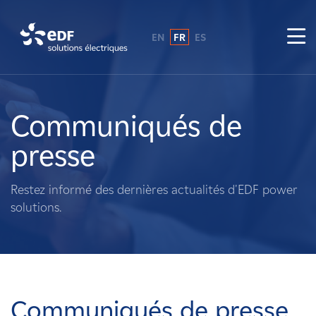
EN
FR
ES
Pourquoi EDF power solutions ?
A propos de nous
Communiqués de
presse
Ce que nous faisons
Restez informé des dernières actualités d'EDF power
Propriétaires fonciers
solutions.
Fournisseurs
Projets
Communiqués de presse