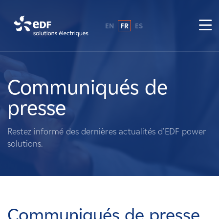
EN
FR
ES
Pourquoi EDF power solutions ?
A propos de nous
Communiqués de
presse
Ce que nous faisons
Restez informé des dernières actualités d'EDF power
Propriétaires fonciers
solutions.
Fournisseurs
Projets
Communiqués de presse