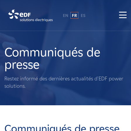
EN
FR
ES
Pourquoi EDF power solutions ?
A propos de nous
Communiqués de
presse
Ce que nous faisons
Restez informé des dernières actualités d'EDF power
Propriétaires fonciers
solutions.
Fournisseurs
Projets
Communiqués de presse