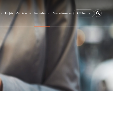
Affiliés
rs
Projets
Carrières
Nouvelles
Contactez-nous