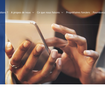
S
tions ?
A propos de nous
Ce que nous faisons
Propriétaires fonciers
Fournisseu