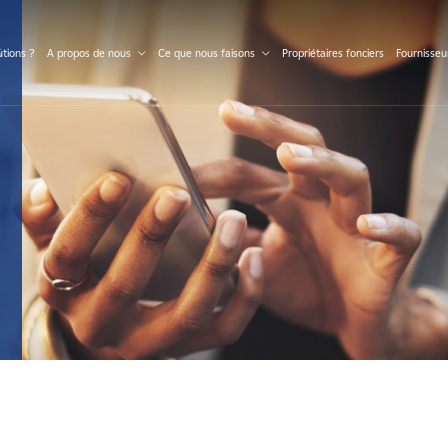
S
tions ?
A propos de nous
Ce que nous faisons
Propriétaires fonciers
Fournisseu