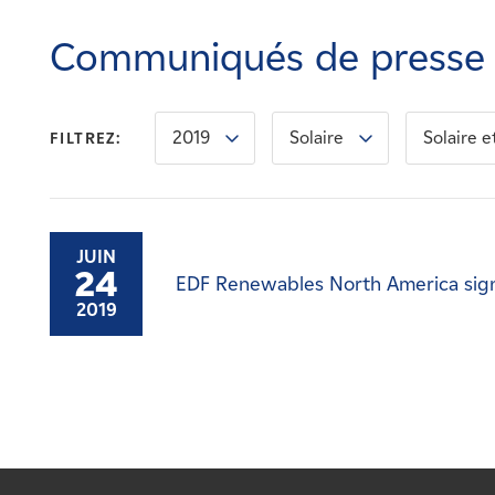
Carrières
Communiqués de presse
Nouvelles
2019
Solaire
Solaire e
FILTREZ:
Contactez-nous
Affiliés
JUIN
24
EDF Renewables North America signe
2019