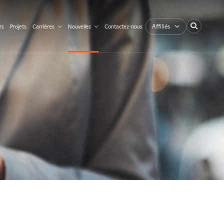
Affiliés
rs
Projets
Carrières
Nouvelles
Contactez-nous