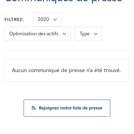
Carrières
2020
FILTREZ:
Nouvelles
Optimisation des actifs
Type
Contactez-nous
Affiliés
Aucun communiqué de presse n'a été trouvé.
Rejoignez notre liste de presse