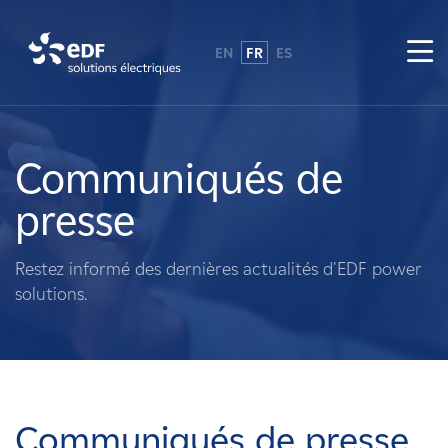
EN
FR
ES
Pourquoi EDF power solutions ?
A propos de nous
Communiqués de
presse
Ce que nous faisons
Restez informé des dernières actualités d'EDF power
Propriétaires fonciers
solutions.
Fournisseurs
Projets
Communiqués de presse