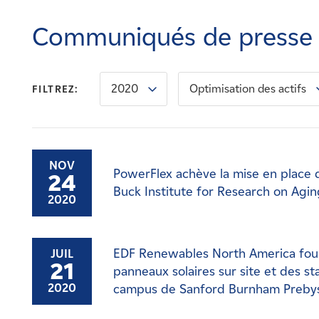
Carrières
Communiqués de presse
Nouvelles
2020
Optimisation des actifs
FILTREZ:
Contactez-nous
Affiliés
NOV
PowerFlex achève la mise en place 
24
Buck Institute for Research on Agin
2020
EDF Renewables North America fourn
JUIL
21
panneaux solaires sur site et des st
campus de Sanford Burnham Prebys
2020