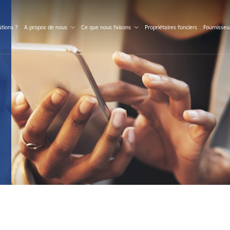
S
tions ?
A propos de nous
Ce que nous faisons
Propriétaires fonciers
Fournisseu