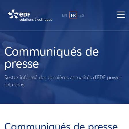
EN
FR
ES
Pourquoi EDF power solutions ?
A propos de nous
Communiqués de
presse
Ce que nous faisons
Restez informé des dernières actualités d'EDF power
Propriétaires fonciers
solutions.
Fournisseurs
Projets
Communiqués de presse