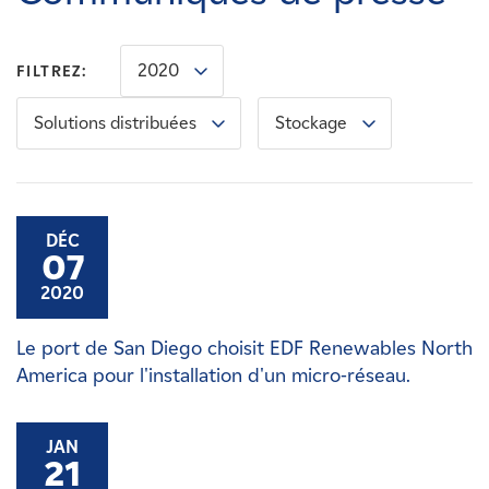
Carrières
2020
FILTREZ:
Nouvelles
Solutions distribuées
Stockage
Contactez-nous
Affiliés
DÉC
07
2020
Le port de San Diego choisit EDF Renewables North
America pour l'installation d'un micro-réseau.
JAN
21