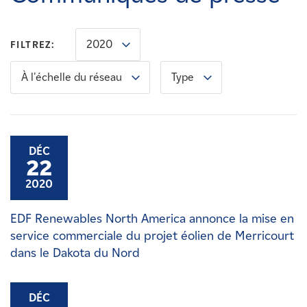
Carrières
2020
FILTREZ:
Nouvelles
À l'échelle du réseau
Type
Contactez-nous
Affiliés
DÉC
22
2020
EDF Renewables North America annonce la mise en
service commerciale du projet éolien de Merricourt
dans le Dakota du Nord
DÉC