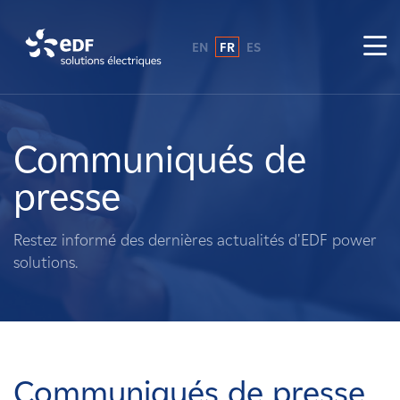
EN
FR
ES
Pourquoi EDF power solutions ?
A propos de nous
Communiqués de
presse
Ce que nous faisons
Restez informé des dernières actualités d'EDF power
Propriétaires fonciers
solutions.
Fournisseurs
Projets
Communiqués de presse