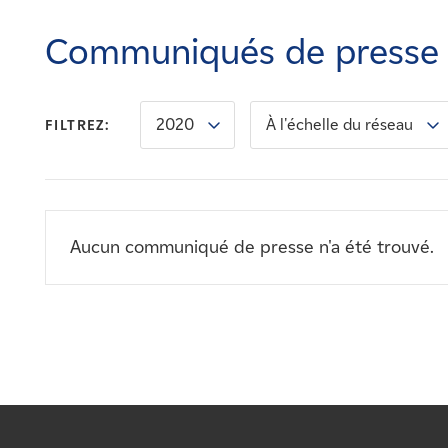
Carrières
Communiqués de presse
Nouvelles
2020
À l'échelle du réseau
FILTREZ:
Contactez-nous
Affiliés
Aucun communiqué de presse n'a été trouvé.