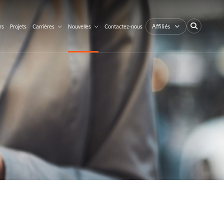
Affiliés
rs
Projets
Carrières
Nouvelles
Contactez-nous