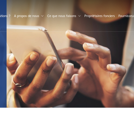
S
tions ?
A propos de nous
Ce que nous faisons
Propriétaires fonciers
Fournisseu