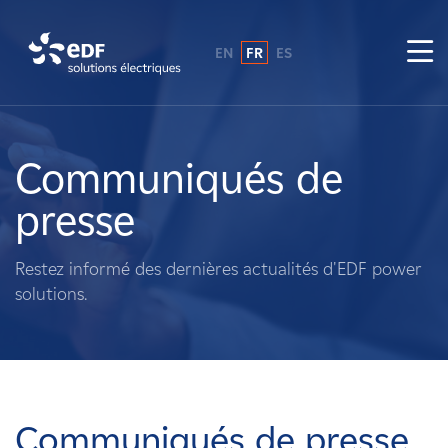
EN
FR
ES
Pourquoi EDF power solutions ?
A propos de nous
Communiqués de
presse
Ce que nous faisons
Restez informé des dernières actualités d'EDF power
Propriétaires fonciers
solutions.
Fournisseurs
Projets
Communiqués de presse