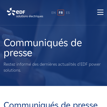
EN
FR
ES
Pourquoi EDF power solutions ?
A propos de nous
Communiqués de
presse
Ce que nous faisons
Restez informé des dernières actualités d'EDF power
Propriétaires fonciers
solutions.
Fournisseurs
Projets
Communiqués de presse