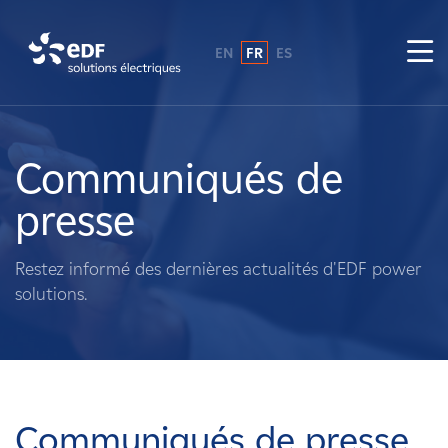
EN
FR
ES
Pourquoi EDF power solutions ?
A propos de nous
Communiqués de
presse
Ce que nous faisons
Restez informé des dernières actualités d'EDF power
Propriétaires fonciers
solutions.
Fournisseurs
Projets
Communiqués de presse