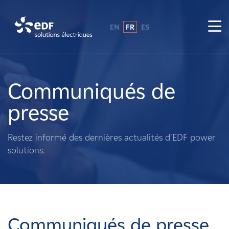
EN
FR
ES
Pourquoi EDF power solutions ?
A propos de nous
Communiqués de
presse
Ce que nous faisons
Restez informé des dernières actualités d'EDF power
Propriétaires fonciers
solutions.
Fournisseurs
Projets
Communiqués de presse