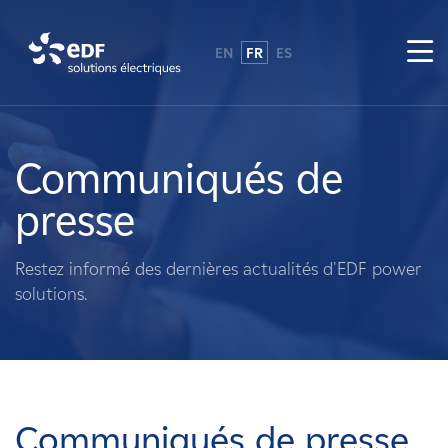
EN
FR
ES
Pourquoi EDF power solutions ?
A propos de nous
Communiqués de
presse
Ce que nous faisons
Restez informé des dernières actualités d'EDF power
Propriétaires fonciers
solutions.
Fournisseurs
Projets
Communiqués de presse