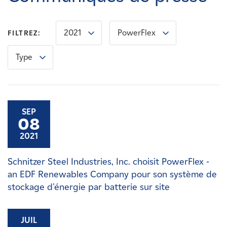
Carrières
2021
PowerFlex
FILTREZ:
Nouvelles
Type
Contactez-nous
Affiliés
SEP
08
2021
Schnitzer Steel Industries, Inc. choisit PowerFlex -
an EDF Renewables Company pour son système de
stockage d'énergie par batterie sur site
JUIL