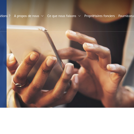
S
tions ?
A propos de nous
Ce que nous faisons
Propriétaires fonciers
Fournisseu