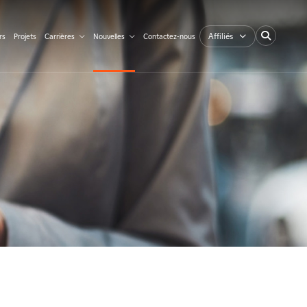
Affiliés
rs
Projets
Carrières
Nouvelles
Contactez-nous