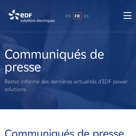
EN
FR
ES
Pourquoi EDF power solutions ?
A propos de nous
Communiqués de
presse
Ce que nous faisons
Restez informé des dernières actualités d'EDF power
Propriétaires fonciers
solutions.
Fournisseurs
Projets
Communiqués de presse