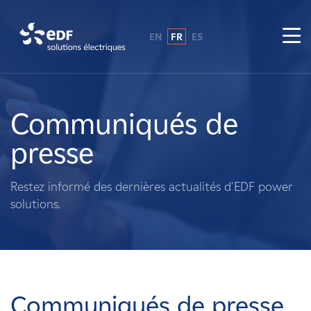
EN
FR
ES
Pourquoi EDF power solutions ?
A propos de nous
Communiqués de
presse
Ce que nous faisons
Restez informé des dernières actualités d'EDF power
Propriétaires fonciers
solutions.
Fournisseurs
Projets
Communiqués de presse