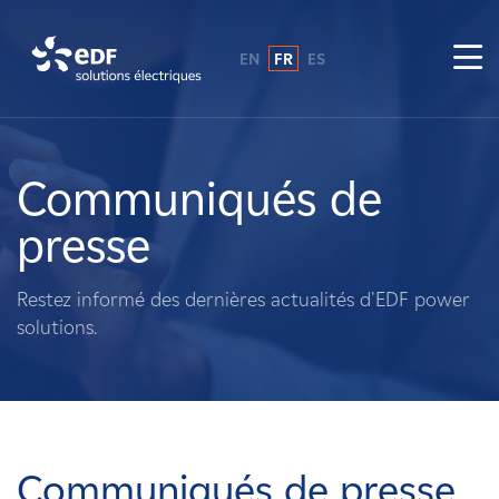
EN
FR
ES
Pourquoi EDF power solutions ?
A propos de nous
Communiqués de
presse
Ce que nous faisons
Restez informé des dernières actualités d'EDF power
Propriétaires fonciers
solutions.
Fournisseurs
Projets
Communiqués de presse