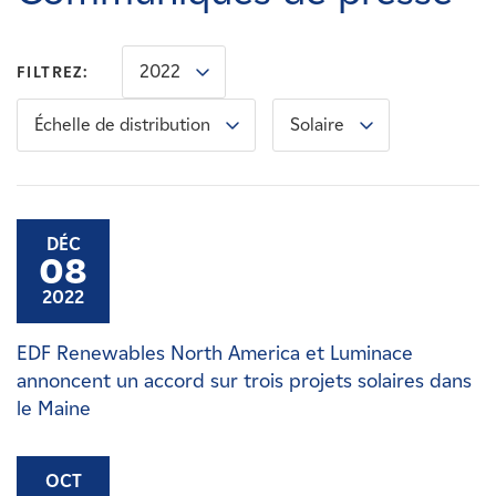
Carrières
2022
FILTREZ:
Nouvelles
Échelle de distribution
Solaire
Contactez-nous
Affiliés
DÉC
08
2022
EDF Renewables North America et Luminace
annoncent un accord sur trois projets solaires dans
le Maine
OCT