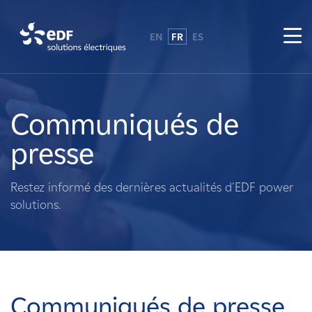
EN
FR
ES
Pourquoi EDF power solutions ?
A propos de nous
Communiqués de
presse
Ce que nous faisons
Restez informé des dernières actualités d'EDF power
Propriétaires fonciers
solutions.
Fournisseurs
Projets
Communiqués de presse