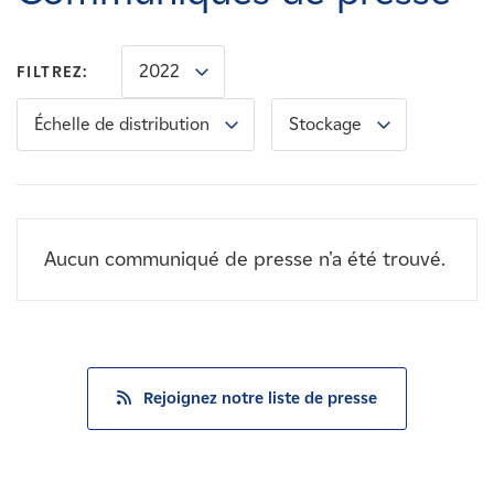
Carrières
2022
FILTREZ:
Nouvelles
Échelle de distribution
Stockage
Contactez-nous
Affiliés
Aucun communiqué de presse n'a été trouvé.
Rejoignez notre liste de presse