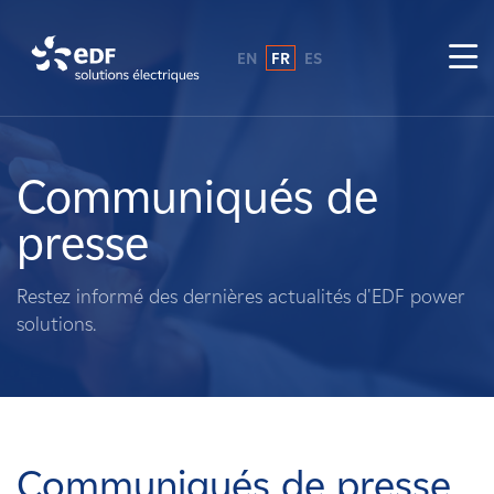
EN
FR
ES
Pourquoi EDF power solutions ?
A propos de nous
Communiqués de
presse
Ce que nous faisons
Restez informé des dernières actualités d'EDF power
Propriétaires fonciers
solutions.
Fournisseurs
Projets
Communiqués de presse