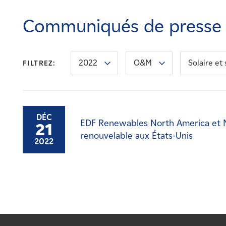
Carrières
Communiqués de presse
Nouvelles
2022
O&M
Solaire et
FILTREZ:
Contactez-nous
Affiliés
DÉC
EDF Renewables North America et 
21
renouvelable aux États-Unis
2022