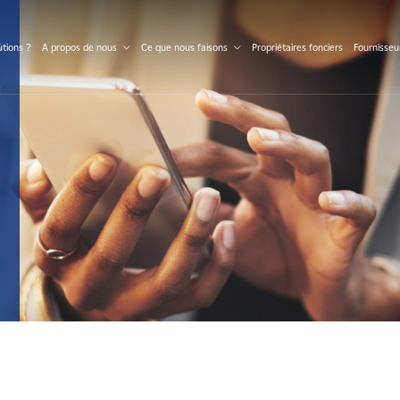
S
tions ?
A propos de nous
Ce que nous faisons
Propriétaires fonciers
Fournisseu