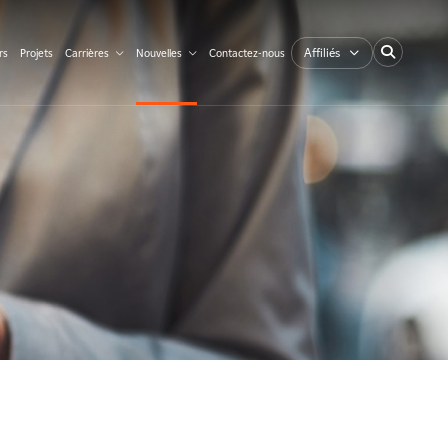
Affiliés
rs
Projets
Carrières
Nouvelles
Contactez-nous