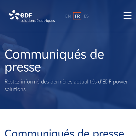
EN
FR
ES
Pourquoi EDF power solutions ?
A propos de nous
Communiqués de
presse
Ce que nous faisons
Restez informé des dernières actualités d'EDF power
Propriétaires fonciers
solutions.
Fournisseurs
Projets
Communiqués de presse