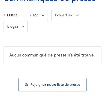
Carrières
2022
PowerFlex
FILTREZ:
Nouvelles
Biogaz
Contactez-nous
Affiliés
Aucun communiqué de presse n'a été trouvé.
Rejoignez notre liste de presse