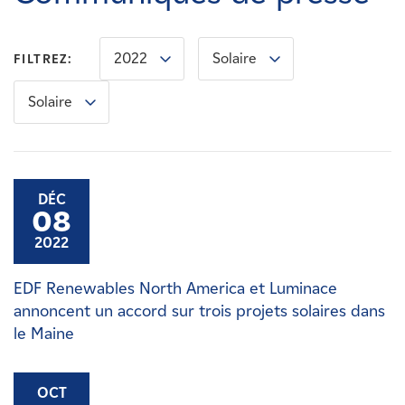
Carrières
2022
Solaire
FILTREZ:
Nouvelles
Solaire
Contactez-nous
Affiliés
DÉC
08
2022
EDF Renewables North America et Luminace
annoncent un accord sur trois projets solaires dans
le Maine
OCT