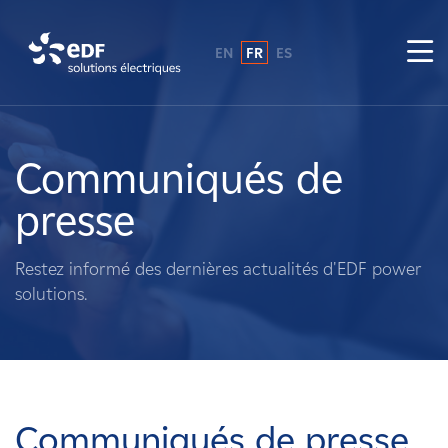
EN
FR
ES
Pourquoi EDF power solutions ?
A propos de nous
Communiqués de
presse
Ce que nous faisons
Restez informé des dernières actualités d'EDF power
Propriétaires fonciers
solutions.
Fournisseurs
Projets
Communiqués de presse