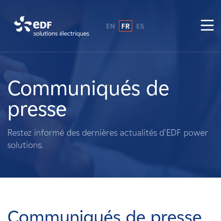
EN
FR
ES
Pourquoi EDF power solutions ?
A propos de nous
Communiqués de
presse
Ce que nous faisons
Restez informé des dernières actualités d'EDF power
Propriétaires fonciers
solutions.
Fournisseurs
Projets
Communiqués de presse