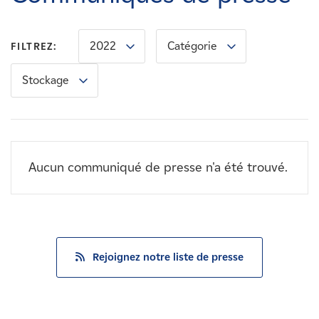
Carrières
2022
Catégorie
FILTREZ:
Nouvelles
Stockage
Contactez-nous
Affiliés
Aucun communiqué de presse n'a été trouvé.
Rejoignez notre liste de presse