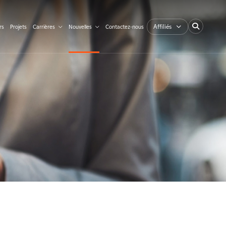
Affiliés
rs
Projets
Carrières
Nouvelles
Contactez-nous