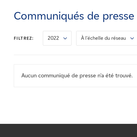
Carrières
Communiqués de presse
Nouvelles
2022
À l'échelle du réseau
FILTREZ:
Contactez-nous
Affiliés
Aucun communiqué de presse n'a été trouvé.