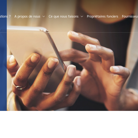
S
tions ?
A propos de nous
Ce que nous faisons
Propriétaires fonciers
Fournisseu